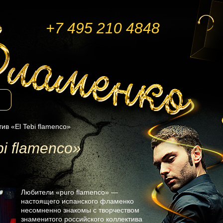
+7 495 210 4848
ив «El Tebi flamenco»
i flamenco»
Любители «puro flamenco» —
настоящего испанского фламенко
несомненно знакомы с творчеством
знаменитого российского коллектива