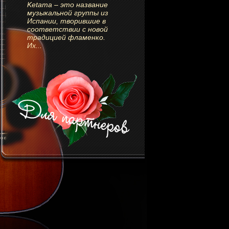
Ketama – это название
музыкальной группы из
Испании, творившие в
соответствии с новой
традицией фламенко.
Их...