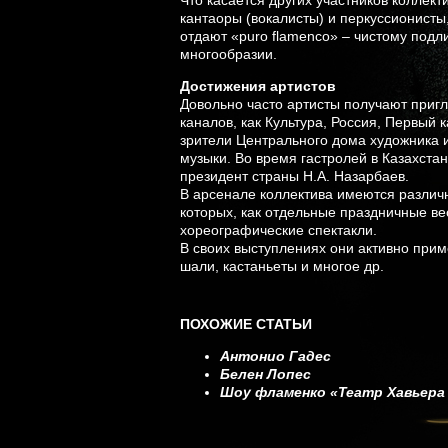
Что касается других участников коллект
кантаоры (вокалисты) и перкуссионисты
отдают «puro flamenco» – чистому под
многообразии.
Достижения артистов
Довольно часто артисты получают приг
каналов, как Культура, Россия, Первый
зрители Центрального дома художника 
музыки. Во время гастролей в Казахста
президент страны Н.А. Назарбаев.
В арсенале коллектива имеются разли
которых, как отдельные праздничные ве
хореографические спектакли.
В своих выступлениях они активно прим
шали, кастаньеты и многое др.
ПОХОЖИЕ СТАТЬИ
Антонио Гадес
Белен Лопес
Шоу фламенко «Театр Хавьера