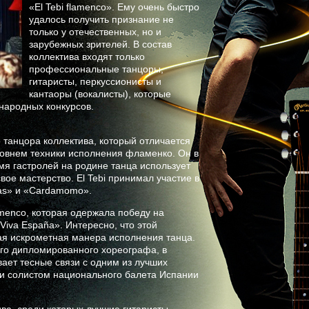
«El Tebi flamenco». Ему очень быстро
удалось получить признание не
только у отечественных, но и
зарубежных зрителей. В состав
коллектива входят только
профессиональные танцоры,
гитаристы, перкуссионисты и
кантаоры (вокалисты), которые
народных конкурсов.
о танцора коллектива, который отличается
овнем техники исполнения фламенко. Он в
мя гастролей на родине танца использует
ое мастерство. El Tebi принимал участие в
tas» и «Cardamomo».
flamenco, которая одержала победу на
va España». Интересно, что этой
ая искрометная манера исполнения танца.
ого дипломированного хореографа, в
ает тесные связи с одним из лучших
e и солистом национального балета Испании