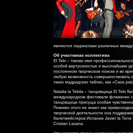
являются лауреатами различных между
Об участниках коллектива
El Tebi – таково имя профессиональног
особой виртуозностью и высочайшим ур
постоянном творческом поиске и во вре
любую возможность совершенствовать св
таких мадридских таблао, как «Casa pa
Natalia la Tebita – танцовщица El Tebi 
международном фестивале фламенко «Vi
танцовщице присуща особая чувственн
Помимо этого ее знают как превосходн
творческой деятельности она поддержив
балетмейстеров Испании Javier la Torr
Cristian Lasana.