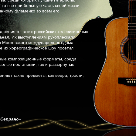
ива, среди которых лучшие гитаристы,
, то все они большую часть своей жизни
линному фламенко во всём его
лашения от таких российских телевизионных
 канал. Их выступлениям рукоплескали
и Московского международного дома
не их хореографическое шоу посетил
чные композиционные форматы, среди
селые постановки, так и развернутые
еняют такие предметы, как веера, трости,
 Серрано»