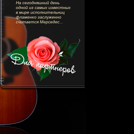
На сегодняшний день
одной из самых известных
в мире исполнительниц
фламенко заслуженно
считается Мерседес...