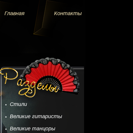
Главная
Контакты
Стили
Великие гитаристы
Великие танцоры