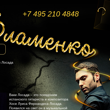
+7 495 210 4848
и Лосада
Ваки Лосада – это псевдоним
испанского гитариста и композитора
Хосе Луиса Фернандеса Лосада.
Появился на свет он в музыкальной