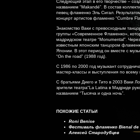
Следующий этап в его творчестве – соз
названием “Makandé”. В состав коллект
певец фламенко Эль Сигал. Результато
концерт артистов фламенко “Cumbre Flam
Знакомство Ваки с превосходным танцо
группы «Современное Фламенко», котор
мадридском театре “Monumental”. Через
известным японским танцором фламенко
Японии. В этот период он вместе с муз
“On the road” (1988 год).
С 1986 по 2000 год музыкант сотруднич
мастер-классы и выступления по всему 
С братьями Диего и Тито в 2003 Ваки Л
зрители театра“La Latina в Мадриде ру
названием “Тысяча и одна ночь”.
ПОХОЖИЕ СТАТЬИ
Roni Benise
Фестиваль фламенко Bienal de
Алексей Стародубцев