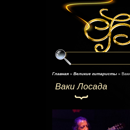
Главная
»
Великие гитаристы
»
Вак
Ваки Лосада