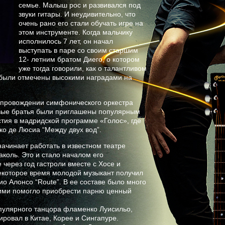
семье. Малыш рос и развивался под
звуки гитары. И неудивительно, что
очень рано его стали обучать игре на
этом инструменте. Когда мальчику
исполнилось 7 лет, он начал
выступать в паре со своим старшим
12- летним братом Диего, о котором
уже тогда говорили, как о талантливом
 были отмечены высокими наградами на
сопровождении симфонического оркестра
ливые братья были приглашены популярным
тия в мадридской программе «Голос», где
о де Люсиа “Между двух вод”.
ачинает работать в известном театре
коль. Это и стало началом его
через год гастроли вместе с Хосе и
некоторое время молодой музыкант получил
ио Алонсо “Route”. В ее составе было много
 ними помогло приобрести парню ценный
пулярного танцора фламенко Луисильо,
ировал в Китае, Корее и Сингапуре.