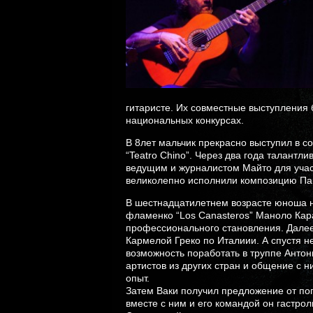
гитаристе. Их совместные выступления
национальных конкурсах.
В 8лет мальчик прекрасно выступил в 
“Teatro Chino”. Через два года талант
ведущим и журналистом Майто для учас
великолепно исполнили композицию Пак
В шестнадцатилетнем возрасте юноша н
фламенко “Los Canasteros” Маноло Кара
профессионального становления. Далее 
Кармелой Греко по Италиии. А спустя 
возможность поработать в труппе Антон
артистов из других стран и общение с
опыт.
Затем Ваки получил предложение от по
вместе с ним и его командой он гастрол