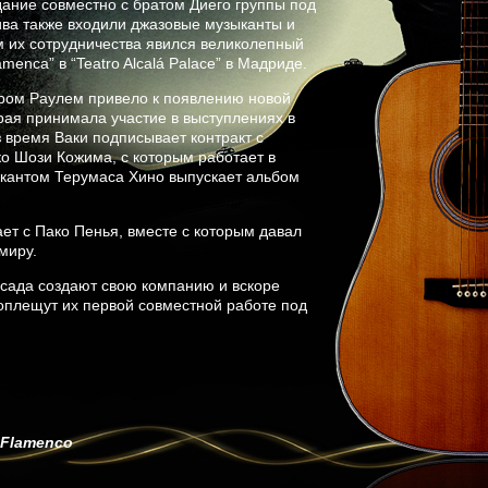
дание совместно с братом Диего группы под
ива также входили джазовые музыканты и
м их сотрудничества явился великолепный
enca” в “Teatro Alcalá Palace” в Мадриде.
ром Раулем привело к появлению новой
ая принимала участие в выступлениях в
 время Ваки подписывает контракт с
 Шози Кожима, с которым работает в
ыкантом Терумаса Хино выпускает альбом
ает с Пако Пенья, вместе с которым давал
миру.
осада создают свою компанию и вскоре
коплещут их первой совместной работе под
 Flamenco