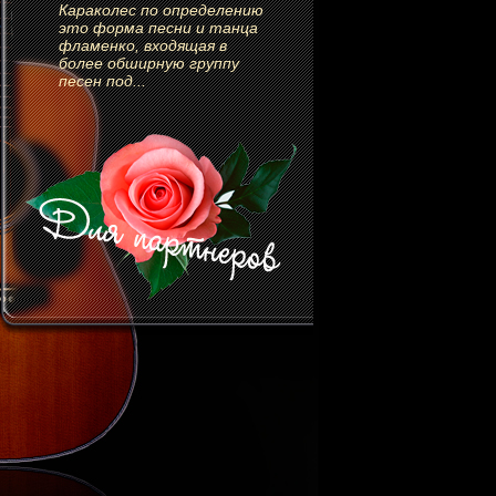
Караколес по определению
это форма песни и танца
фламенко, входящая в
более обширную группу
песен под...