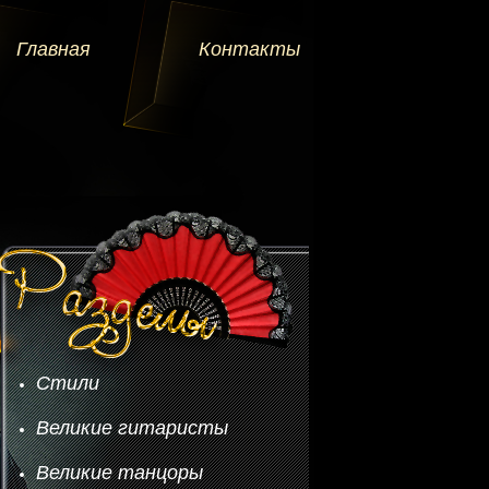
Главная
Контакты
Стили
Великие гитаристы
Великие танцоры